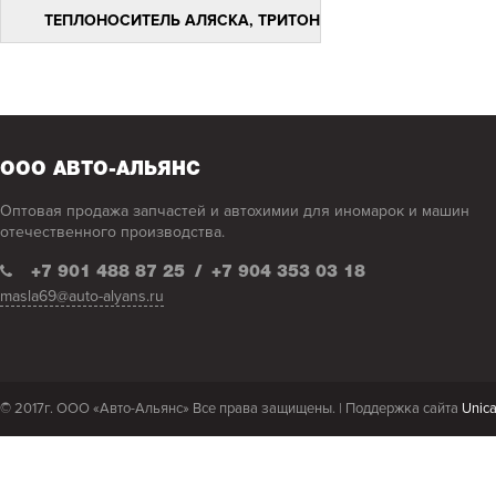
ТЕПЛОНОСИТЕЛЬ АЛЯСКА, ТРИТОН
РАСТВОРИТЕЛИ !
СМАЗКИ
СПЕЦЖИДКОСТИ
ФИЛЬТРЫ
ООО АВТО-АЛЬЯНС
Оптовая продажа запчастей и автохимии для иномарок и машин
отечественного производства.
+7 901 488 87 25
/
+7 904 353 03 18
masla69@auto-alyans.ru
© 2017г. ООО «Авто-Альянс» Все права защищены. |
Поддержка сайта
Unic