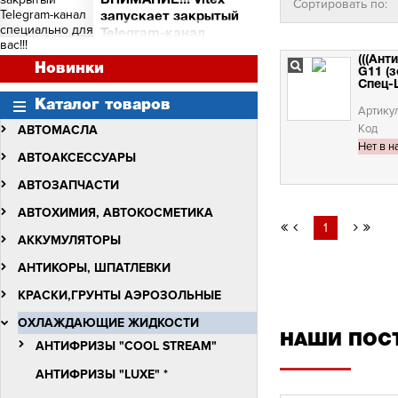
ВНИМАНИЕ!!! Vitex
Сортировать по:
и торговых точек
запускает закрытый
Сними видео с Vitex -
Telegram-канал
получи бочку масла Vitex
специально для вас!!!
Quantum Molibden
(((Ан
ВНИМАНИЕ!!!
Новинки
G11 (з
Vitex запускает закрытый
Спец-Ц
Telegram-канал
Каталог товаров
специально для вас!!!
Артику
Код
АВТОМАСЛА
Нет в н
АВТОАКСЕССУАРЫ
АВТОЗАПЧАСТИ
АВТОХИМИЯ, АВТОКОСМЕТИКА
1
АККУМУЛЯТОРЫ
АНТИКОРЫ, ШПАТЛЕВКИ
КРАСКИ,ГРУНТЫ АЭРОЗОЛЬНЫЕ
ОХЛАЖДАЮЩИЕ ЖИДКОСТИ
НАШИ ПОС
АНТИФРИЗЫ "COOL STREAM"
АНТИФРИЗЫ "LUXE" *