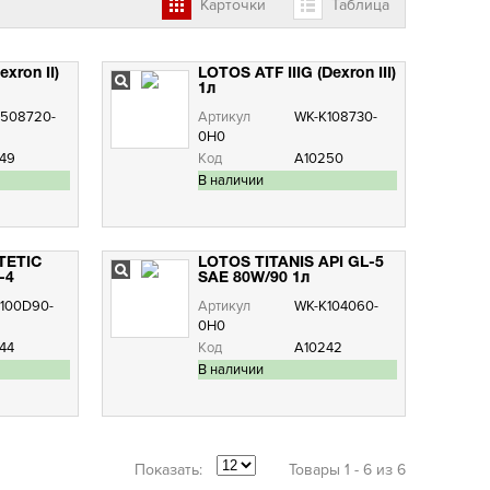
Карточки
Таблица
xron II)
LOTOS ATF IIIG (Dexron III)
1л
508720-
Артикул
WK-K108730-
0H0
49
Код
А10250
В наличии
TETIC
LOTOS TITANIS API GL-5
-4
SAE 80W/90 1л
100D90-
Артикул
WK-K104060-
0H0
44
Код
А10242
В наличии
Показать:
Товары 1 - 6 из 6