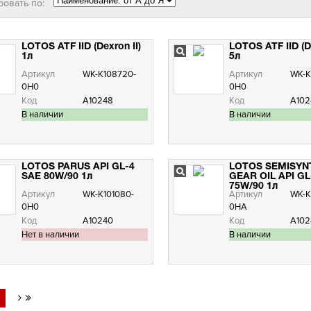
ровать по:
LOTOS ATF IID (Dexron II)
LOTOS ATF IID (De
1л
5л
Артикул
WK-K108720-
Артикул
WK-K
0H0
0H0
Код
А10248
Код
А102
В наличии
В наличии
LOTOS PARUS API GL-4
LOTOS SEMISYN
SAE 80W/90 1л
GEAR OIL API GL
75W/90 1л
Артикул
WK-K101080-
Артикул
WK-K
0H0
0HA
Код
А10240
Код
А102
Нет в наличии
В наличии