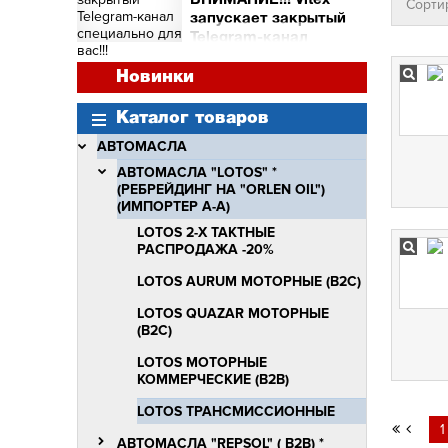
ВНИМАНИЕ!!! Vitex
Сорти
и торговых точек
запускает закрытый
Сними видео с Vitex -
Telegram-канал
получи бочку масла Vitex
специально для вас!!!
Quantum Molibden
ВНИМАНИЕ!!!
Новинки
Vitex запускает закрытый
Telegram-канал
Каталог товаров
специально для вас!!!
АВТОМАСЛА
АВТОМАСЛА "LOTOS" *
(РЕБРЕЙДИНГ НА "ORLEN OIL")
(ИМПОРТЕР А-А)
LOTOS 2-Х ТАКТНЫЕ
РАСПРОДАЖА -20%
LOTOS AURUM МОТОРНЫЕ (В2С)
LOTOS QUAZAR МОТОРНЫЕ
(В2С)
LOTOS МОТОРНЫЕ
КОММЕРЧЕСКИЕ (В2В)
LOTOS ТРАНСМИССИОННЫЕ
1
АВТОМАСЛА "REPSOL" ( B2B) *