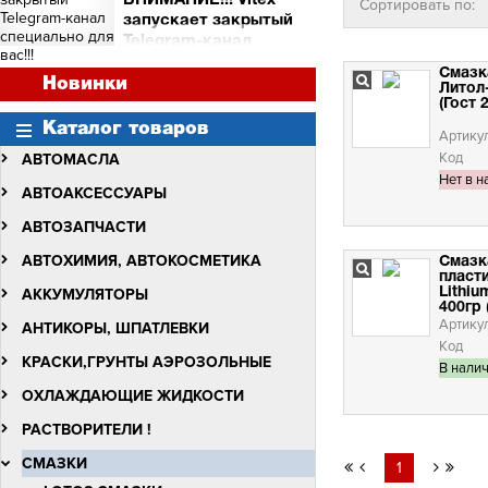
ВНИМАНИЕ!!! Vitex
Сортировать по:
и торговых точек
запускает закрытый
Сними видео с Vitex -
Telegram-канал
получи бочку масла Vitex
специально для вас!!!
Quantum Molibden
Смазк
ВНИМАНИЕ!!!
Новинки
Литол-
Vitex запускает закрытый
(Гост 
Telegram-канал
Каталог товаров
специально для вас!!!
Артику
Код
АВТОМАСЛА
Нет в н
АВТОАКСЕССУАРЫ
АВТОЗАПЧАСТИ
АВТОХИМИЯ, АВТОКОСМЕТИКА
Смазк
пласти
АККУМУЛЯТОРЫ
Lithiu
400гр 
Артику
АНТИКОРЫ, ШПАТЛЕВКИ
Код
КРАСКИ,ГРУНТЫ АЭРОЗОЛЬНЫЕ
В нали
ОХЛАЖДАЮЩИЕ ЖИДКОСТИ
РАСТВОРИТЕЛИ !
СМАЗКИ
1