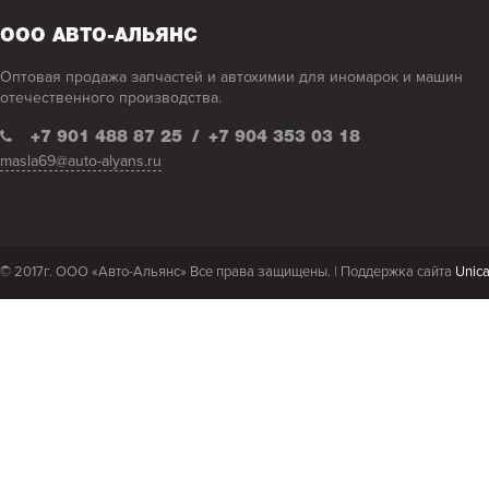
ООО АВТО-АЛЬЯНС
Оптовая продажа запчастей и автохимии для иномарок и машин
отечественного производства.
+7 901 488 87 25
/
+7 904 353 03 18
masla69@auto-alyans.ru
© 2017г. ООО «Авто-Альянс» Все права защищены. |
Поддержка сайта
Unic