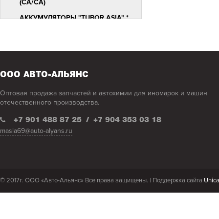
(CA/CA)
АККУМУЛЯТОРЫ "TUBOR ASIA" *
АККУМУЛЯТОРЫ "TUBOR STANDART
" *
АККУМУЛЯТОРЫ "TUBOR SYNERGY"
*
ООО АВТО-АЛЬЯНС
АККУМУЛЯТОРЫ "РУСБАТ"
Оптовая продажа запчастей и автохимии для иномарок и машин
АНТИКОРЫ, ШПАТЛЕВКИ
отечественного производства.
КРАСКИ,ГРУНТЫ АЭРОЗОЛЬНЫЕ
+7 901 488 87 25
/
+7 904 353 03 18
ОХЛАЖДАЮЩИЕ ЖИДКОСТИ
masla69@auto-alyans.ru
РАСТВОРИТЕЛИ !
СМАЗКИ
СПЕЦЖИДКОСТИ
© 2017г. ООО «Авто-Альянс» Все права защищены. |
Поддержка сайта
Unic
ФИЛЬТРЫ