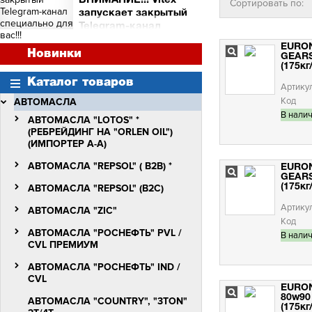
ВНИМАНИЕ!!! Vitex
Сортировать по:
и торговых точек
запускает закрытый
Сними видео с Vitex -
Telegram-канал
получи бочку масла Vitex
специально для вас!!!
Quantum Molibden
EURO
ВНИМАНИЕ!!!
Новинки
GEARS
Vitex запускает закрытый
(175кг
Telegram-канал
Каталог товаров
специально для вас!!!
Артику
Код
АВТОМАСЛА
В нали
АВТОМАСЛА "LOTOS" *
(РЕБРЕЙДИНГ НА "ORLEN OIL")
(ИМПОРТЕР А-А)
АВТОМАСЛА "REPSOL" ( B2B) *
EURO
GEARS
АВТОМАСЛА "REPSOL" (B2C)
(175кг
Артику
АВТОМАСЛА "ZIC"
Код
АВТОМАСЛА "РОСНЕФТЬ" PVL /
В нали
СVL ПРЕМИУМ
АВТОМАСЛА "РОСНЕФТЬ" IND /
CVL
EURO
80w90
АВТОМАСЛА "COUNTRY", "3TON"
(175кг