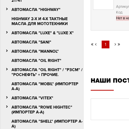
2T/4Т
Артику
АВТОМАСЛА "HIGHWAY"
Код
Нет в н
HIGHWAY 2-Х И 4-Х ТАКТНЫЕ
МАСЛА ДЛЯ МОТОТЕХНИКИ
АВТОМАСЛА "LUXЕ" & "LUXE X"
АВТОМАСЛА "SANI"
1
АВТОМАСЛА "MANNOL"
АВТОМАСЛА "OIL RIGHT"
АВТОМАСЛА "OIL RIGHT" / "РЗСМ" /
"РОСНЕФТЬ" + ПРОЧИЕ.
НАШИ ПОС
АВТОМАСЛА "MOBIL" (ИМПОРТЕР
А-А)
АВТОМАСЛА "VITEX"
АВТОМАСЛА "ROWE HIGHTEC"
(ИМПОРТЕР А-А)
АВТОМАСЛА "SHELL" (ИМПОРТЕР А-
А)