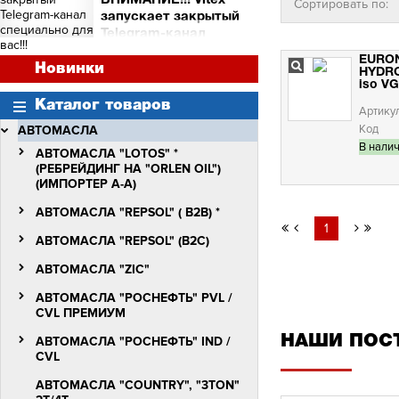
ВНИМАНИЕ!!! Vitex
Сортировать по:
и торговых точек
запускает закрытый
Сними видео с Vitex -
Telegram-канал
получи бочку масла Vitex
специально для вас!!!
Quantum Molibden
EURO
ВНИМАНИЕ!!!
Новинки
HYDR
Vitex запускает закрытый
iso VG
Telegram-канал
Каталог товаров
специально для вас!!!
Артику
Код
АВТОМАСЛА
В нали
АВТОМАСЛА "LOTOS" *
(РЕБРЕЙДИНГ НА "ORLEN OIL")
(ИМПОРТЕР А-А)
АВТОМАСЛА "REPSOL" ( B2B) *
1
АВТОМАСЛА "REPSOL" (B2C)
АВТОМАСЛА "ZIC"
АВТОМАСЛА "РОСНЕФТЬ" PVL /
СVL ПРЕМИУМ
НАШИ ПОС
АВТОМАСЛА "РОСНЕФТЬ" IND /
CVL
АВТОМАСЛА "COUNTRY", "3TON"