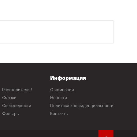
Информация
растворители !
о компании
смазки
новости
спецжидкости
политика конфиденциальности
фильтры
контакты