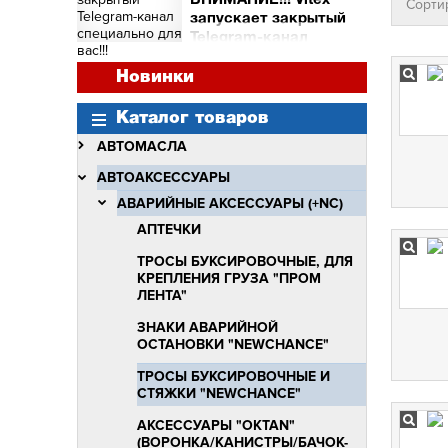
ВНИМАНИЕ!!! Vitex
Сорти
и торговых точек
запускает закрытый
Сними видео с Vitex -
Telegram-канал
получи бочку масла Vitex
специально для вас!!!
Quantum Molibden
ВНИМАНИЕ!!!
Новинки
Vitex запускает закрытый
Telegram-канал
Каталог товаров
специально для вас!!!
АВТОМАСЛА
АВТОАКСЕССУАРЫ
АВАРИЙНЫЕ АКСЕССУАРЫ (+NC)
АПТЕЧКИ
ТРОСЫ БУКСИРОВОЧНЫЕ, ДЛЯ
КРЕПЛЕНИЯ ГРУЗА "ПРОМ
ЛЕНТА"
ЗНАКИ АВАРИЙНОЙ
ОСТАНОВКИ "NEWCHANCE"
ТРОСЫ БУКСИРОВОЧНЫЕ И
СТЯЖКИ "NEWCHANCE"
АКСЕССУАРЫ "OKTAN"
(ВОРОНКА/КАНИСТРЫ/БАЧОК-