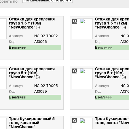
ровать по:
Стяжка для крепления
Стяжка для кре
груза 1,5 т (10м)
груза 1,5 т (12м)
"NewChance" )))
"NewChance" )))
Артикул
NC-02-TD002
Артикул
NC-0
Код
А13096
Код
А130
В наличии
В наличии
Стяжка для крепления
Стяжка для кре
груза 5 т (10м)
груза 5 т (12м)
"NewChance" )))
"NewChance" )))
Артикул
NC-02-TD005
Артикул
NC-0
Код
А13099
Код
А131
В наличии
В наличии
Трос буксировочный 5
Трос буксирово
тонн, канатный
тонн, лента "Ne
"NewChance"