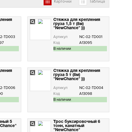
Карточки
Таблица
пления
Стяжка для крепления
груза 1,5 т (8м)
"NewChance" )))
2-TD003
Артикул
NC-02-TD001
97
Код
А13095
В наличии
пления
Стяжка для крепления
груза 5 т (8м)
"NewChance" )))
2-TD006
Артикул
NC-02-TD004
00
Код
А13098
В наличии
чный 5
Трос буксировочный 6
wChance"
тонн, канатный
"NewChance"