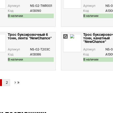
Артикул
NS-02-TWR001
Артикул
NS-0
Код
А13090
Код
А130
В наличии
В наличии
Трос буксировочный 6
Трос буксирово
тонн, лента "NewChance"
тонн, канатный
"NewChance"
Артикул
NS-02-T203C
Артикул
NS-0
Код
А13086
Код
А130
В наличии
В наличии
2