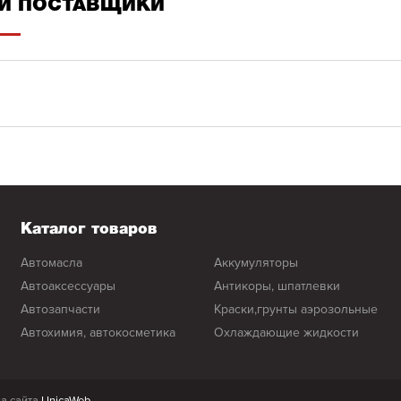
И ПОСТАВЩИКИ
Каталог товаров
автомасла
аккумуляторы
автоаксессуары
антикоры, шпатлевки
автозапчасти
краски,грунты аэрозольные
автохимия, автокосметика
охлаждающие жидкости