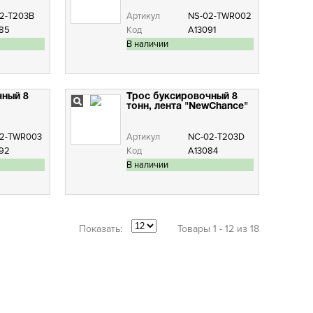
2-T203B
Артикул
NS-02-TWR002
85
Код
А13091
В наличии
чный 8
Трос буксировочный 8
тонн, лента "NewChance"
2-TWR003
Артикул
NC-02-T203D
92
Код
А13084
В наличии
Показать:
Товары 1 - 12 из 18