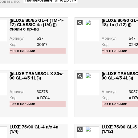
ровать по:
(((LUXE 80/85 GL-4 (ТМ-4-
(((LUXE 80/90 GL
12) CLASSIC 4л (1/4) )))
18) 1л (1/12) )))
сняли с пр-ва
Артикул
537
Артикул
547
Код
00617
Код
0242
Нет в наличии
Нет в наличии
(((LUXE TRANSSOL X 80w-
(((LUXE TRANSSO
90 GL-4/5 1L )))
90 GL-4/5 4L )))
Артикул
30378
Артикул
3037
Код
А13704
Код
А137
Нет в наличии
Нет в наличии
LUXE 75/90 GL-4 п/с 4л
LUXE 75/90 GL-5 
(1/4)
(1/12)