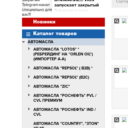
ВНИМАНИЕ!!! Vitex
Сорти
и торговых точек
запускает закрытый
Сними видео с Vitex -
Telegram-канал
получи бочку масла Vitex
специально для вас!!!
Quantum Molibden
ВНИМАНИЕ!!!
Новинки
Vitex запускает закрытый
Telegram-канал
Каталог товаров
специально для вас!!!
АВТОМАСЛА
АВТОМАСЛА "LOTOS" *
(РЕБРЕЙДИНГ НА "ORLEN OIL")
(ИМПОРТЕР А-А)
АВТОМАСЛА "REPSOL" ( B2B) *
АВТОМАСЛА "REPSOL" (B2C)
АВТОМАСЛА "ZIC"
АВТОМАСЛА "РОСНЕФТЬ" PVL /
СVL ПРЕМИУМ
АВТОМАСЛА "РОСНЕФТЬ" IND /
CVL
АВТОМАСЛА "COUNTRY", "3TON"