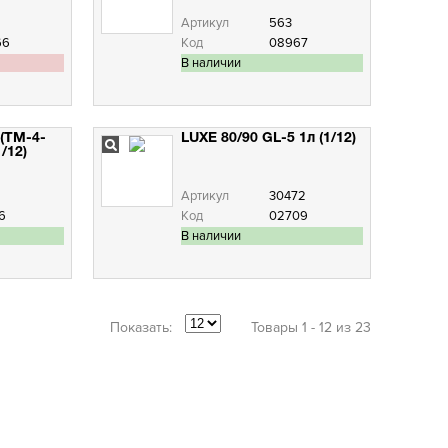
Артикул
563
66
Код
08967
В наличии
 (ТМ-4-
LUXE 80/90 GL-5 1л (1/12)
/12)
Артикул
30472
6
Код
02709
В наличии
Показать:
Товары 1 - 12 из 23