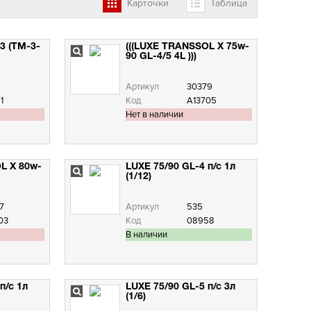
Карточки
Таблица
-3 (ТМ-3-
(((LUXE TRANSSOL X 75w-
90 GL-4/5 4L )))
Артикул
30379
1
Код
А13705
Нет в наличии
L X 80w-
LUXE 75/90 GL-4 п/с 1л
(1/12)
7
Артикул
535
03
Код
08958
В наличии
п/с 1л
LUXE 75/90 GL-5 п/с 3л
(1/6)