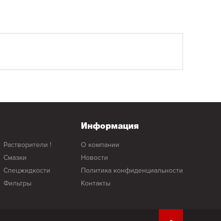
Информация
растворители !
о компании
смазки
новости
спецжидкости
политика конфиденциальности
фильтры
контакты