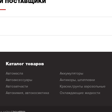
И ПОСТАВЩИКИ
Каталог товаров
автомасла
аккумуляторы
автоаксессуары
антикоры, шпатлевки
автозапчасти
краски,грунты аэрозольные
автохимия, автокосметика
охлаждающие жидкости