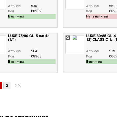
Артикул
536
Артикул
562
Код
08959
Код
089
В наличии
Нет в наличии
LUXE 75/90 GL-5 п/с 4л
LUXE 80/85 GL-4
(1/4)
12) CLASSIC 1л (1
Артикул
564
Артикул
539
Код
08968
Код
0061
В наличии
В наличии
2