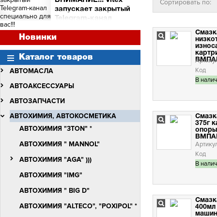
ВНИМАНИЕ!!! Vitex
Сортировать по:
и торговых точек
запускает закрытый
Сними видео с Vitex -
Telegram-канал
получи бочку масла Vitex
специально для вас!!!
Quantum Molibden
Смазк
ВНИМАНИЕ!!!
Новинки
низко
Vitex запускает закрытый
износ
Telegram-канал
картри
Каталог товаров
специально для вас!!!
ВМПА
Артику
Код
АВТОМАСЛА
В нали
АВТОАКСЕССУАРЫ
АВТОЗАПЧАСТИ
АВТОХИМИЯ, АВТОКОСМЕТИКА
Смазк
375г 
АВТОХИМИЯ "3TON" *
опоры,
ВМПА
АВТОХИМИЯ " MANNOL"
Артику
Код
АВТОХИМИЯ "AGA" )))
В нали
АВТОХИМИЯ "IMG"
АВТОХИМИЯ " BIG D"
Смазк
АВТОХИМИЯ "ALTECO", "POXIPOL" *
400мл
машин