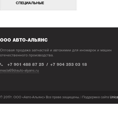
СПЕЦИАЛЬНЫЕ
ВМП-АВТО СРЕДСТВА ДЛЯ
УХОДА ЗА КУЗОВОМ И
САЛОНОМ
АВТОХИМИЯ "АGАТ-АVTO"
АВТОХИМИЯ (РАСПРОДАЖА)
ООО АВТО-АЛЬЯНС
АНТИГЕЛИ OIL RIGHT/ АЛЯСКА
Оптовая продажа запчастей и автохимии для иномарок и машин
ТОР-ПОЗИЦИИ АВТОХИМИИ
отечественного производства.
АВТОХИМИЯ "LAVR"
+7 901 488 87 25
/
+7 904 353 03 18
masla69@auto-alyans.ru
АВТОХИМИЯ "WD-40" 100-420
АККУМУЛЯТОРЫ
АНТИКОРЫ, ШПАТЛЕВКИ
КРАСКИ,ГРУНТЫ АЭРОЗОЛЬНЫЕ
© 2017г. ООО «Авто-Альянс» Все права защищены. |
Поддержка сайта
Unic
ОХЛАЖДАЮЩИЕ ЖИДКОСТИ
РАСТВОРИТЕЛИ !