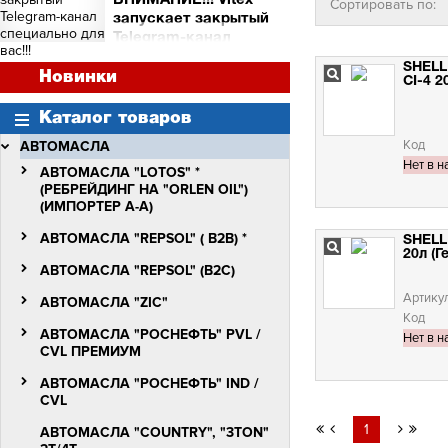
ВНИМАНИЕ!!! Vitex
Сортировать по:
и торговых точек
запускает закрытый
Сними видео с Vitex -
Telegram-канал
получи бочку масла Vitex
специально для вас!!!
Quantum Molibden
SHELL
ВНИМАНИЕ!!!
Новинки
CI-4 2
Vitex запускает закрытый
Telegram-канал
Каталог товаров
специально для вас!!!
Код
АВТОМАСЛА
Нет в н
АВТОМАСЛА "LOTOS" *
(РЕБРЕЙДИНГ НА "ORLEN OIL")
(ИМПОРТЕР А-А)
АВТОМАСЛА "REPSOL" ( B2B) *
SHELL
20л (Г
АВТОМАСЛА "REPSOL" (B2C)
Артику
АВТОМАСЛА "ZIC"
Код
АВТОМАСЛА "РОСНЕФТЬ" PVL /
Нет в н
СVL ПРЕМИУМ
АВТОМАСЛА "РОСНЕФТЬ" IND /
CVL
1
АВТОМАСЛА "COUNTRY", "3TON"