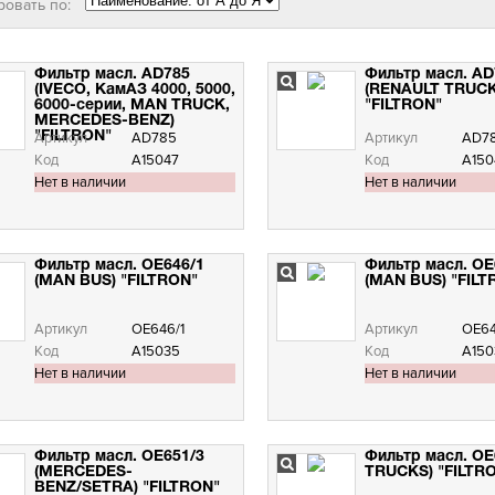
ровать по:
Фильтр масл. AD785
Фильтр масл. AD
(IVECO, КамАЗ 4000, 5000,
(RENAULT TRUCK
6000-серии, MAN TRUCK,
"FILTRON"
MERCEDES-BENZ)
"FILTRON"
Артикул
AD785
Артикул
AD78
Код
А15047
Код
А150
Нет в наличии
Нет в наличии
Фильтр масл. OE646/1
Фильтр масл. OE
(MAN BUS) "FILTRON"
(MAN BUS) "FILT
Артикул
OE646/1
Артикул
OE64
Код
А15035
Код
А150
Нет в наличии
Нет в наличии
Фильтр масл. OE651/3
Фильтр масл. OE
(MERCEDES-
TRUCKS) "FILTR
BENZ/SETRA) "FILTRON"