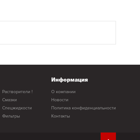
Информация
растворители !
о компании
смазки
новости
спецжидкости
политика конфиденциальности
фильтры
контакты