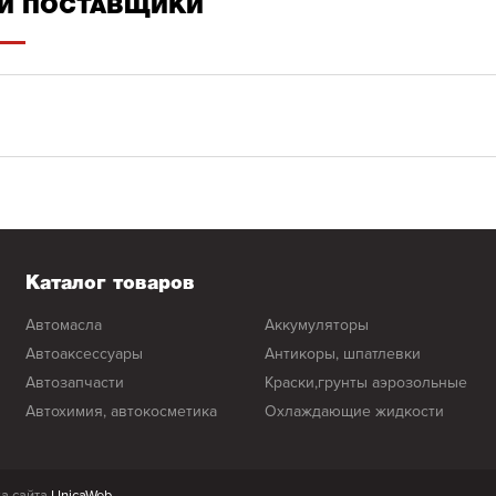
И ПОСТАВЩИКИ
Каталог товаров
автомасла
аккумуляторы
автоаксессуары
антикоры, шпатлевки
автозапчасти
краски,грунты аэрозольные
автохимия, автокосметика
охлаждающие жидкости