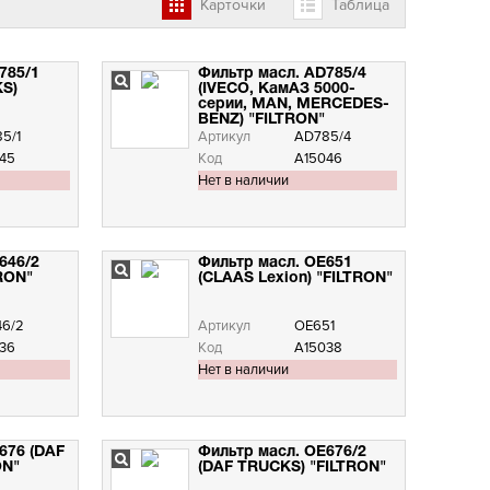
Карточки
Таблица
785/1
Фильтр масл. AD785/4
S)
(IVECO, КамАЗ 5000-
серии, MAN, MERCEDES-
BENZ) "FILTRON"
5/1
Артикул
AD785/4
45
Код
А15046
Нет в наличии
646/2
Фильтр масл. OE651
RON"
(CLAAS Lexion) "FILTRON"
6/2
Артикул
OE651
36
Код
А15038
Нет в наличии
676 (DAF
Фильтр масл. OE676/2
ON"
(DAF TRUCKS) "FILTRON"