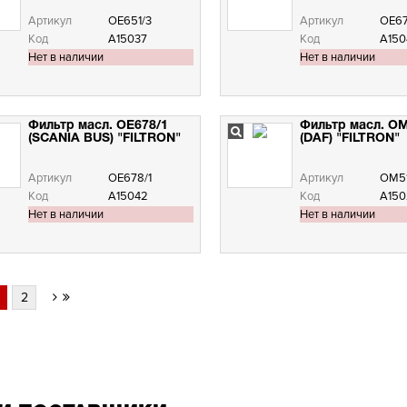
Артикул
OE651/3
Артикул
OE6
Код
А15037
Код
А150
Нет в наличии
Нет в наличии
Фильтр масл. OE678/1
Фильтр масл. O
(SCANIA BUS) "FILTRON"
(DAF) "FILTRON"
Артикул
OE678/1
Артикул
OM5
Код
А15042
Код
А150
Нет в наличии
Нет в наличии
2