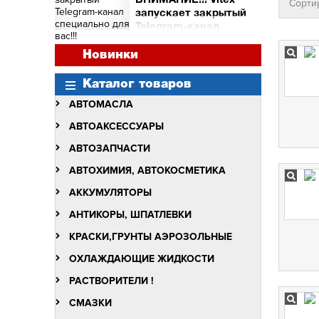
ВНИМАНИЕ!!! Vitex
Сорти
и торговых точек
запускает закрытый
Сними видео с Vitex -
Telegram-канал
получи бочку масла Vitex
специально для вас!!!
Quantum Molibden
ВНИМАНИЕ!!!
Новинки
Vitex запускает закрытый
Telegram-канал
Каталог товаров
специально для вас!!!
АВТОМАСЛА
АВТОАКСЕССУАРЫ
АВТОЗАПЧАСТИ
АВТОХИМИЯ, АВТОКОСМЕТИКА
АККУМУЛЯТОРЫ
АНТИКОРЫ, ШПАТЛЕВКИ
КРАСКИ,ГРУНТЫ АЭРОЗОЛЬНЫЕ
ОХЛАЖДАЮЩИЕ ЖИДКОСТИ
РАСТВОРИТЕЛИ !
СМАЗКИ