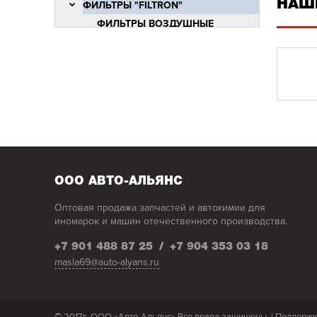
НАШ
ФИЛЬТРЫ "FILTRON"
ФИЛЬТРЫ ВОЗДУШНЫЕ
"FILTRON" В2В
ФИЛЬТРЫ МАСЛЯНЫЕ "FILTRON"
В2В
ФИЛЬТРЫ САЛОННЫЕ "FILTRON"
В2В
ФИЛЬТРЫ ТОПЛИВНЫЕ
"FILTRON" В2В
ФИЛЬТРЫ ВОЗДУШНЫЕ
"FILTRON" В2С
ООО АВТО-АЛЬЯНС
ФИЛЬТРЫ МАСЛЯНЫЕ "FILTRON"
Оптовая продажа запчастей и автохимии для
В2С
иномарок и машин отечественного производства.
ФИЛЬТРЫ САЛОННЫЕ "FILTRON"
В2С
+7 901 488 87 25
/
+7 904 353 03 18
masla69@auto-alyans.ru
ФИЛЬТРЫ ТОПЛИВНЫЕ
"FILTRON" В2С