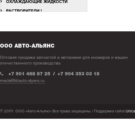
ОХЛАЖДАЮЩИЕ ЖИДКОСТИ
РАСТВОРИТЕЛИ !
СМАЗКИ
СПЕЦЖИДКОСТИ
ФИЛЬТРЫ
ООО АВТО-АЛЬЯНС
Оптовая продажа запчастей и автохимии для иномарок и машин
отечественного производства.
+7 901 488 87 25
/
+7 904 353 03 18
masla69@auto-alyans.ru
© 2017г. ООО «Авто-Альянс» Все права защищены. |
Поддержка сайта
Unic