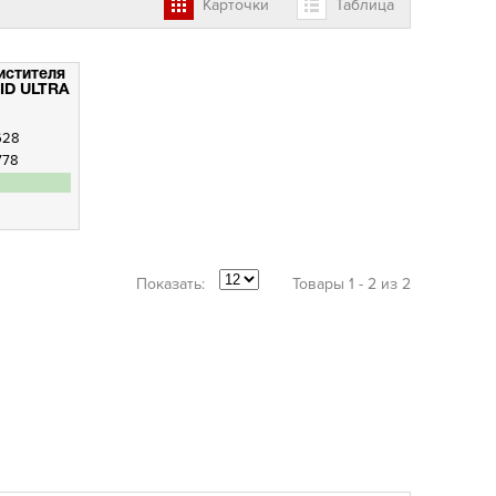
Карточки
Таблица
истителя
ID ULTRA
628
778
Показать:
Товары 1 - 2 из 2