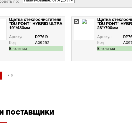
ровать по:
Щетка стеклоочистителя
Щетка стеклооч
"DU PONT" HYBRID ULTRA
"DU PONT" HYBR
19"/480мм
28"/700мм
Артикул
DP7619
Артикул
DP7
Код
А09292
Код
А09
В наличии
В наличии
И ПОСТАВЩИКИ