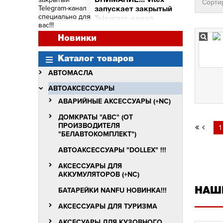
ВНИМАНИЕ!!! Vitex
Сорти
и торговых точек
запускает закрытый
Сними видео с Vitex -
Telegram-канал
получи бочку масла Vitex
специально для вас!!!
Quantum Molibden
ВНИМАНИЕ!!!
Новинки
Vitex запускает закрытый
Telegram-канал
Каталог товаров
специально для вас!!!
АВТОМАСЛА
АВТОАКСЕССУАРЫ
АВАРИЙНЫЕ АКСЕССУАРЫ (+NC)
ДОМКРАТЫ "АВС" (ОТ
ПРОИЗВОДИТЕЛЯ
1
"БЕЛАВТОКОМПЛЕКТ")
АВТОАКСЕССУАРЫ "DOLLEX" !!!
АКСЕССУАРЫ ДЛЯ
АККУМУЛЯТОРОВ (+NC)
БАТАРЕЙКИ NANFU НОВИНКА!!!
НАШ
АКСЕССУАРЫ ДЛЯ ТУРИЗМА
АКСЕСУАРЫ ДЛЯ КУЗОВНОГО