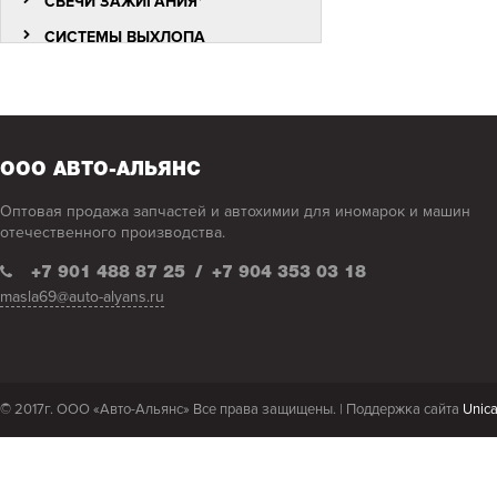
СВЕЧИ ЗАЖИГАНИЯ*
СИСТЕМЫ ВЫХЛОПА
ОТРАБОТАННЫХ ГАЗОВ
(ГЛУШИТЕЛИ)* )))
ХОМУТЫ *
АВТОХИМИЯ, АВТОКОСМЕТИКА
ООО АВТО-АЛЬЯНС
АККУМУЛЯТОРЫ
Оптовая продажа запчастей и автохимии для иномарок и машин
АНТИКОРЫ, ШПАТЛЕВКИ
отечественного производства.
КРАСКИ,ГРУНТЫ АЭРОЗОЛЬНЫЕ
+7 901 488 87 25
/
+7 904 353 03 18
ОХЛАЖДАЮЩИЕ ЖИДКОСТИ
masla69@auto-alyans.ru
РАСТВОРИТЕЛИ !
СМАЗКИ
СПЕЦЖИДКОСТИ
© 2017г. ООО «Авто-Альянс» Все права защищены. |
Поддержка сайта
Unic
ФИЛЬТРЫ