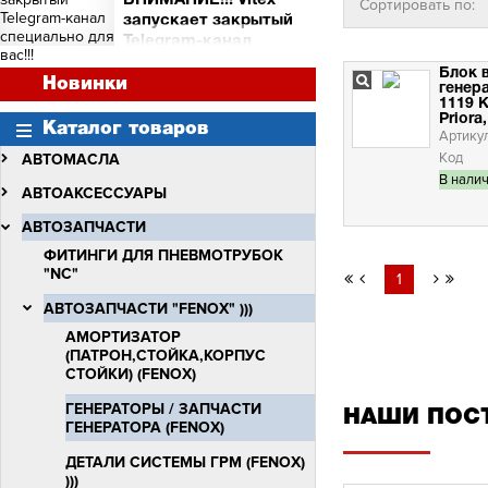
ВНИМАНИЕ!!! Vitex
Сортировать по:
и торговых точек
запускает закрытый
Сними видео с Vitex -
Telegram-канал
получи бочку масла Vitex
специально для вас!!!
Quantum Molibden
Блок 
ВНИМАНИЕ!!!
Новинки
генер
Vitex запускает закрытый
1119 K
Telegram-канал
Priora
Каталог товаров
специально для вас!!!
Артику
Код
АВТОМАСЛА
В нали
АВТОАКСЕССУАРЫ
АВТОЗАПЧАСТИ
ФИТИНГИ ДЛЯ ПНЕВМОТРУБОК
"NC"
1
АВТОЗАПЧАСТИ "FENOX" )))
АМОРТИЗАТОР
(ПАТРОН,СТОЙКА,КОРПУС
СТОЙКИ) (FENOX)
ГЕНЕРАТОРЫ / ЗАПЧАСТИ
НАШИ ПОС
ГЕНЕРАТОРА (FENOX)
ДЕТАЛИ СИСТЕМЫ ГРМ (FENOX)
)))