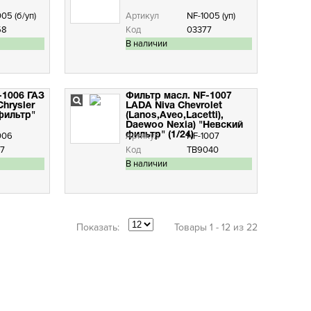
05 (б/уп)
Артикул
NF-1005 (уп)
58
Код
03377
В наличии
-1006 ГАЗ
Фильтр масл. NF-1007
Chrysler
LADA Niva Chevrolet
 фильтр"
(Lanos,Aveo,Lacetti),
Daewoo Nexia) "Невский
006
фильтр" (1/24)
Артикул
NF-1007
7
Код
ТВ9040
В наличии
Показать:
Товары 1 - 12 из 22