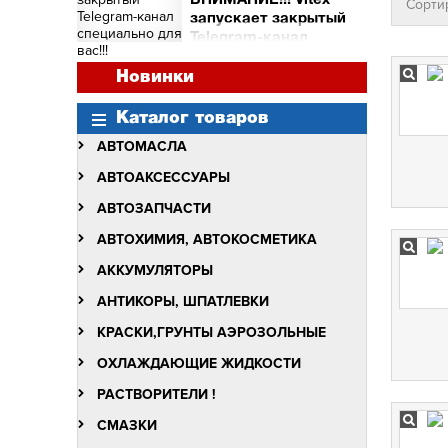
ВНИМАНИЕ!!! Vitex
Сорти
и торговых точек
запускает закрытый
Сними видео с Vitex -
Telegram-канал
получи бочку масла Vitex
специально для вас!!!
Quantum Molibden
ВНИМАНИЕ!!!
Новинки
Vitex запускает закрытый
Telegram-канал
Каталог товаров
специально для вас!!!
АВТОМАСЛА
АВТОАКСЕССУАРЫ
АВТОЗАПЧАСТИ
АВТОХИМИЯ, АВТОКОСМЕТИКА
АККУМУЛЯТОРЫ
АНТИКОРЫ, ШПАТЛЕВКИ
КРАСКИ,ГРУНТЫ АЭРОЗОЛЬНЫЕ
ОХЛАЖДАЮЩИЕ ЖИДКОСТИ
РАСТВОРИТЕЛИ !
СМАЗКИ