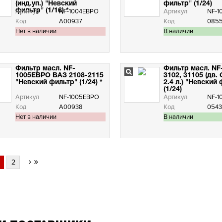
(инд.уп.) "Невский
фильтр" (1/24)
фильтр" (1/16) *
Артикул
NF-1004ЕВРО
Артикул
NF-10
Код
А00937
Код
085
Нет в наличии
В наличии
Фильтр масл. NF-
Фильтр масл. NF
1005ЕВРО ВАЗ 2108-2115
3102, 31105 (дв. 
"Невский фильтр" (1/24) *
2.4 л.) "Невский
(1/24)
Артикул
NF-1005ЕВРО
Артикул
NF-1
Код
А00938
Код
0543
Нет в наличии
В наличии
2