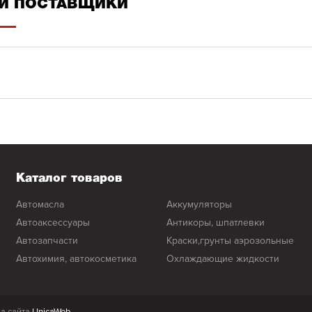
И ПОСТАВЩИКИ
Каталог товаров
автомасла
аккумуляторы
автоаксессуары
антикоры, шпатлевки
автозапчасти
краски,грунты аэрозольные
автохимия, автокосметика
охлаждающие жидкости