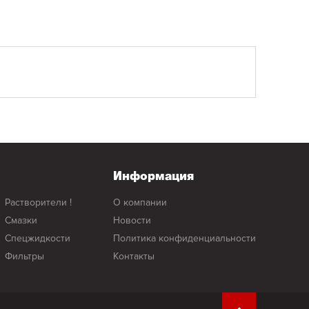
Информация
растворители !
о компании
смазки
новости
спецжидкости
политика конфиденциальности
фильтры
контакты