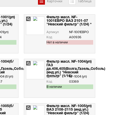
Карточки
Таблица
1001(уп)
Фильтр масл. NF-
.уп.)
1001ЕВРО ВАЗ 2101-07
 (1/24)
"Невский фильтр" (1/24) *
01(уп)
Артикул
NF-1001ЕВРО
4
Код
А00936
Нет в наличии
-1004(б/
Фильтр масл. NF-1004(уп)
ГАЗ
а,Газель,Соболь)
дв.406,405(Волга,Газель,Соболь)
кий
(инд.уп.) "Невский
04 (б/уп)
фильтр" (1/16)
Артикул
NF-1004 (уп)
57
Код
03369
В наличии
-1005(б/
Фильтр масл. NF-1005(уп)
15
ВАЗ 2108-2115 (инд.уп.)
ский
"Невский фильтр" (1/24)