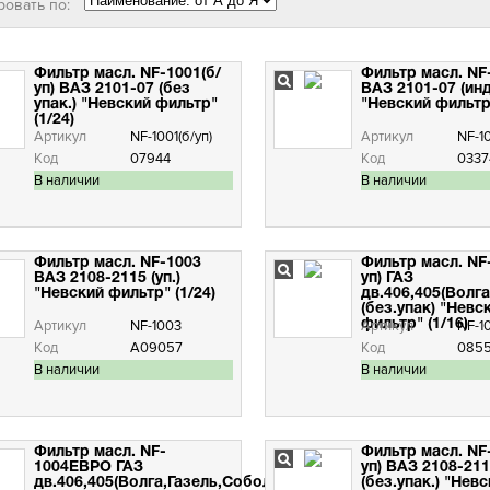
ровать по:
Фильтр масл. NF-1001(б/
Фильтр масл. NF-
уп) ВАЗ 2101-07 (без
ВАЗ 2101-07 (инд
упак.) "Невский фильтр"
"Невский фильтр"
(1/24)
Артикул
NF-1001(б/уп)
Артикул
NF-10
Код
07944
Код
0337
В наличии
В наличии
Фильтр масл. NF-1003
Фильтр масл. NF
ВАЗ 2108-2115 (уп.)
уп) ГАЗ
"Невский фильтр" (1/24)
дв.406,405(Волг
(без.упак) "Невс
Артикул
NF-1003
фильтр" (1/16)
Артикул
NF-10
Код
А09057
Код
085
В наличии
В наличии
Фильтр масл. NF-
Фильтр масл. NF
1004ЕВРО ГАЗ
уп) ВАЗ 2108-21
дв.406,405(Волга,Газель,Соболь)
(без.упак.) "Нев