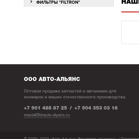
НАШ
ФИЛЬТРЫ "FILTRON"
ООО АВТО-АЛЬЯНС
Оптовая продажа запчастей и автохимии для
иномарок и машин отечественного производства.
+7 901 488 87 25
/
+7 904 353 03 18
masla69@auto-alyans.ru