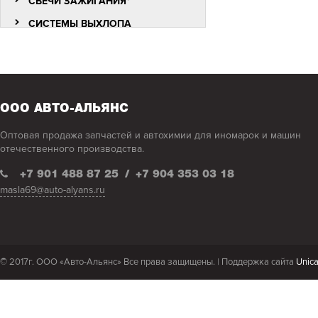
СВЕЧИ ЗАЖИГАНИЯ*
СИСТЕМЫ ВЫХЛОПА
ОТРАБОТАННЫХ ГАЗОВ
(ГЛУШИТЕЛИ)* )))
ХОМУТЫ *
АВТОХИМИЯ, АВТОКОСМЕТИКА
ООО АВТО-АЛЬЯНС
АККУМУЛЯТОРЫ
Оптовая продажа запчастей и автохимии для иномарок и машин
АНТИКОРЫ, ШПАТЛЕВКИ
отечественного производства.
КРАСКИ,ГРУНТЫ АЭРОЗОЛЬНЫЕ
+7 901 488 87 25
/
+7 904 353 03 18
ОХЛАЖДАЮЩИЕ ЖИДКОСТИ
masla69@auto-alyans.ru
РАСТВОРИТЕЛИ !
СМАЗКИ
СПЕЦЖИДКОСТИ
© 2017г. ООО «Авто-Альянс» Все права защищены. |
Поддержка сайта
Unic
ФИЛЬТРЫ