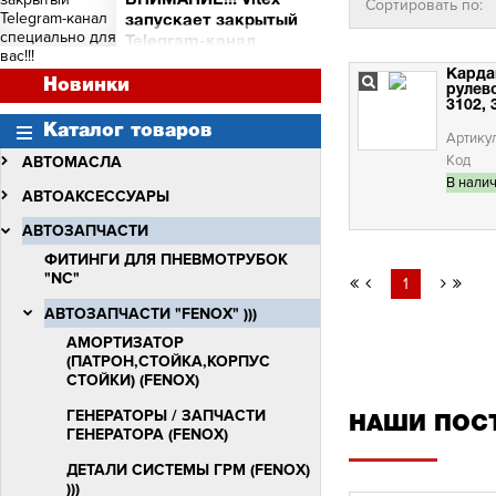
ВНИМАНИЕ!!! Vitex
Сортировать по:
и торговых точек
запускает закрытый
Сними видео с Vitex -
Telegram-канал
получи бочку масла Vitex
специально для вас!!!
Quantum Molibden
Карда
ВНИМАНИЕ!!!
Новинки
рулев
Vitex запускает закрытый
3102, 
Telegram-канал
Каталог товаров
специально для вас!!!
Артику
Код
АВТОМАСЛА
В нали
АВТОАКСЕССУАРЫ
АВТОЗАПЧАСТИ
ФИТИНГИ ДЛЯ ПНЕВМОТРУБОК
"NC"
1
АВТОЗАПЧАСТИ "FENOX" )))
АМОРТИЗАТОР
(ПАТРОН,СТОЙКА,КОРПУС
СТОЙКИ) (FENOX)
ГЕНЕРАТОРЫ / ЗАПЧАСТИ
НАШИ ПОС
ГЕНЕРАТОРА (FENOX)
ДЕТАЛИ СИСТЕМЫ ГРМ (FENOX)
)))