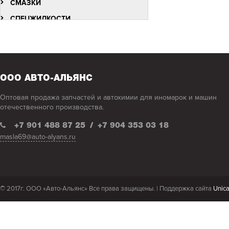
СМАЗКИ
СПЕЦЖИДКОСТИ
ФИЛЬТРЫ
ООО АВТО-АЛЬЯНС
Оптовая продажа запчастей и автохимии для иномарок и машин
отечественного производства.
+7 901 488 87 25
/
+7 904 353 03 18
masla69@auto-alyans.ru
© 2017г. ООО «Авто-Альянс» Все права защищены. |
Поддержка сайта
Unic