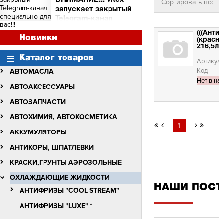
ВНИМАНИЕ!!! Vitex
Сортировать по:
и торговых точек
запускает закрытый
Сними видео с Vitex -
Telegram-канал
получи бочку масла Vitex
специально для вас!!!
Quantum Molibden
(((Ан
ВНИМАНИЕ!!!
Новинки
(красн
Vitex запускает закрытый
216,5л)
Telegram-канал
Каталог товаров
специально для вас!!!
Артику
Код
АВТОМАСЛА
Нет в н
АВТОАКСЕССУАРЫ
АВТОЗАПЧАСТИ
АВТОХИМИЯ, АВТОКОСМЕТИКА
1
АККУМУЛЯТОРЫ
АНТИКОРЫ, ШПАТЛЕВКИ
КРАСКИ,ГРУНТЫ АЭРОЗОЛЬНЫЕ
ОХЛАЖДАЮЩИЕ ЖИДКОСТИ
НАШИ ПОС
АНТИФРИЗЫ "COOL STREAM"
АНТИФРИЗЫ "LUXE" *