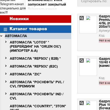
ВНИМАНИЕ!!! Vitex
Сортировать по:
и торговых точек
запускает закрытый
Сними видео с Vitex -
Telegram-канал
получи бочку масла Vitex
специально для вас!!!
Quantum Molibden
Gazpro
ВНИМАНИЕ!!!
Новинки
Premi
Vitex запускает закрытый
4/SL (
Telegram-канал
205л/1
Каталог товаров
специально для вас!!!
Артику
Код
АВТОМАСЛА
Нет в н
АВТОМАСЛА "LOTOS" *
(РЕБРЕЙДИНГ НА "ORLEN OIL")
(ИМПОРТЕР А-А)
АВТОМАСЛА "REPSOL" ( B2B) *
Gazpro
10/40 
АВТОМАСЛА "REPSOL" (B2C)
(канис
АВТОМАСЛА "ZIC"
Код
АВТОМАСЛА "РОСНЕФТЬ" PVL /
Нет в н
СVL ПРЕМИУМ
АВТОМАСЛА "РОСНЕФТЬ" IND /
CVL
Gazpro
Plus 1
АВТОМАСЛА "COUNTRY", "3TON"
(бочка